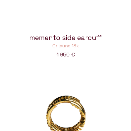
memento side earcuff
Or jaune 18k
1 650
€