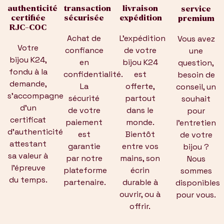
authenticité
livraison
transaction
service
certifiée
expédition
sécurisée
premium
RJC-COC
L’expédition
Achat de
Vous avez
Votre
de votre
confiance
une
bijou K24,
bijou K24
en
question,
fondu à la
est
confidentialité.
besoin de
demande,
offerte,
La
conseil, un
s’accompagne
partout
sécurité
souhait
d’un
dans le
de votre
pour
certificat
monde.
paiement
l’entretien
d’authenticité
Bientôt
est
de votre
attestant
entre vos
garantie
bijou ?
sa valeur à
mains, son
par notre
Nous
l’épreuve
écrin
plateforme
sommes
du temps.
durable à
partenaire.
disponibles
ouvrir, ou à
pour vous.
offrir.